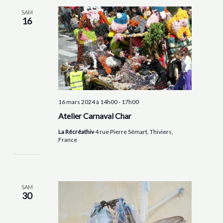
SAM
16
16 mars 2024 à 14h00
-
17h00
Atelier Carnaval Char
La Récréathiv
4 rue Pierre Sémart, Thiviers,
France
SAM
30