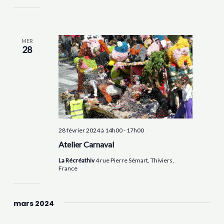
MER
28
28 février 2024 à 14h00
-
17h00
Atelier Carnaval
La Récréathiv
4 rue Pierre Sémart, Thiviers,
France
mars 2024