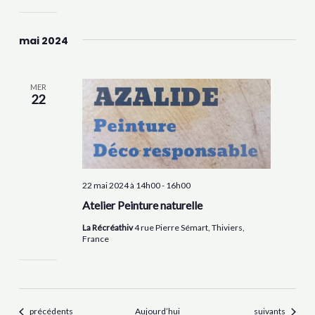
mai 2024
MER
22
22 mai 2024 à 14h00
-
16h00
Atelier Peinture naturelle
La Récréathiv
4 rue Pierre Sémart, Thiviers,
France
Évènements
Évènements
précédents
Aujourd’hui
suivants