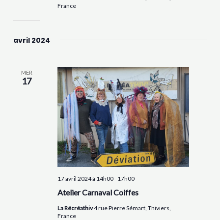
France
avril 2024
MER
17
17 avril 2024 à 14h00
-
17h00
Atelier Carnaval Coiffes
La Récréathiv
4 rue Pierre Sémart, Thiviers,
France