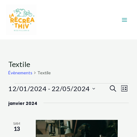
Aller
Main
au
Men
contenu
Évènements
Textile
Évènements
Textile
Recher
Nav
12/01/2024
 - 
22/05/2024
Recherche
Liste
et
de
Sélectionnez
janvier 2024
navigat
vue
une
date.
Évè
de
vues
SAM
13
Évènem