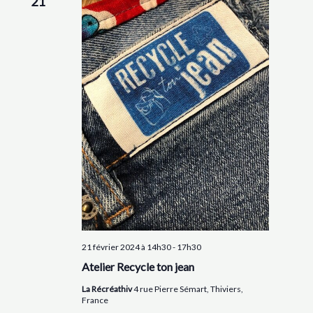
21
21 février 2024 à 14h30
-
17h30
Atelier Recycle ton jean
La Récréathiv
4 rue Pierre Sémart, Thiviers,
France