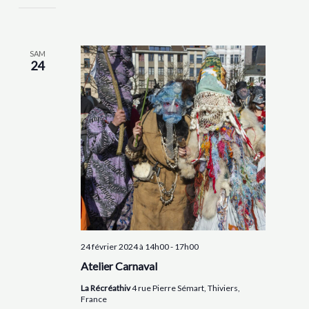
SAM
24
24 février 2024 à 14h00
-
17h00
Atelier Carnaval
La Récréathiv
4 rue Pierre Sémart, Thiviers,
France