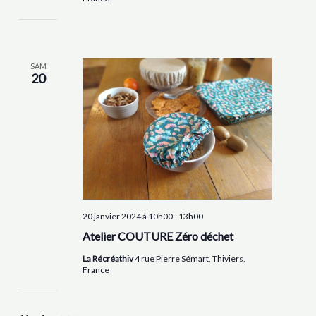
SAM
20
20 janvier 2024 à 10h00
-
13h00
Atelier COUTURE Zéro déchet
La Récréathiv
4 rue Pierre Sémart, Thiviers,
France