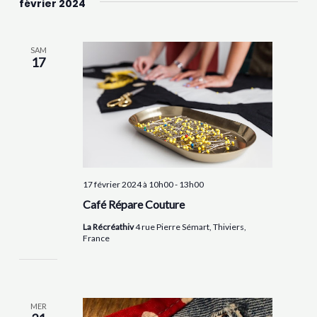
février 2024
SAM
17
17 février 2024 à 10h00
-
13h00
Café Répare Couture
La Récréathiv
4 rue Pierre Sémart, Thiviers,
France
MER