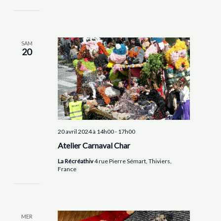
SAM
20
20 avril 2024 à 14h00
-
17h00
Atelier Carnaval Char
La Récréathiv
4 rue Pierre Sémart, Thiviers,
France
MER