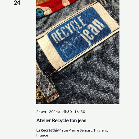
24
24 avril 2024 à 14h30
-
16h30
Atelier Recycle ton jean
La Récréathiv
4 rue Pierre Sémart, Thiviers,
France