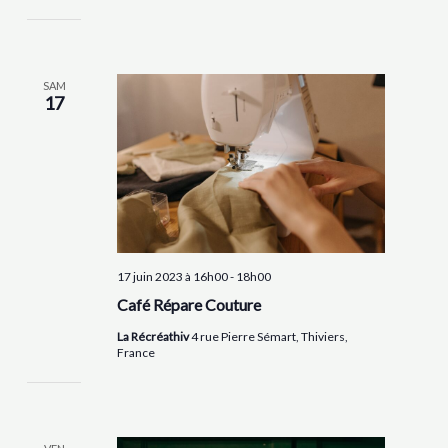
SAM
17
17 juin 2023 à 16h00
-
18h00
Café Répare Couture
La Récréathiv
4 rue Pierre Sémart, Thiviers,
France