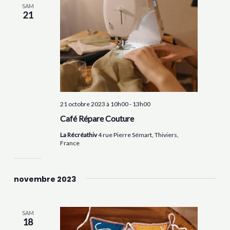
SAM
21
21 octobre 2023 à 10h00
-
13h00
Café Répare Couture
La Récréathiv
4 rue Pierre Sémart, Thiviers,
France
novembre 2023
SAM
18