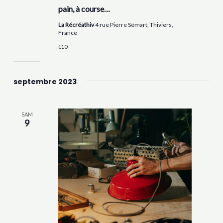
pain, à course…
La Récréathiv
4 rue Pierre Sémart, Thiviers,
France
€10
septembre 2023
SAM
9