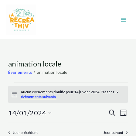
Aller
Main
au
Men
contenu
Évènements
animation locale
for
Évènements
animation locale
14
janvier
Aucun évènements planifié pour 14 janvier 2024. Passer aux
2024
Notice
évènements suivants
.
Recher
Nav
14/01/2024
Recherche
Jour
et
de
Sélectionnez
navigat
vue
une
Jour précédent
Jour suivant
date.