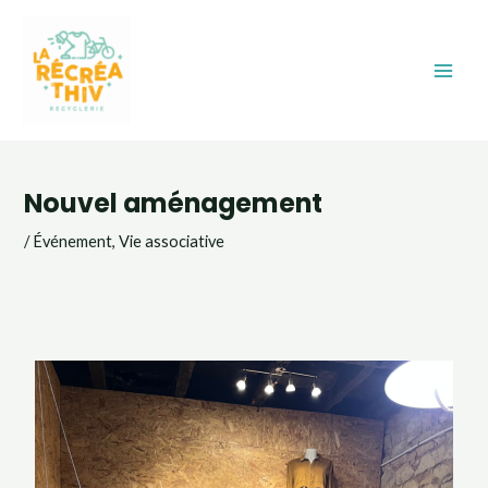
Aller
Main
au
Men
contenu
Navigation
des
Nouvel aménagement
articles
/
Événement
,
Vie associative