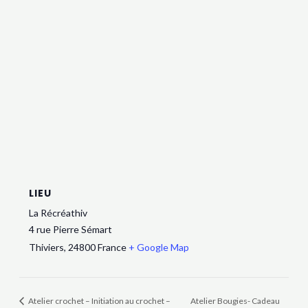
LIEU
La Récréathiv
4 rue Pierre Sémart
Thiviers
,
24800
France
+ Google Map
Atelier crochet – Initiation au crochet –
Atelier Bougies- Cadeau