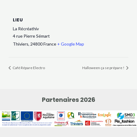
LIEU
La Récréathiv
4 rue Pierre Sémart
Thiviers
,
24800
France
+ Google Map
Café Répare Electro
Halloween ça se prépare !
Partenaires 2026