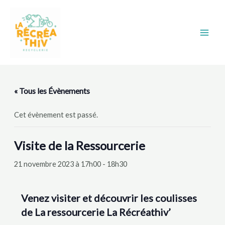
Aller
Main
au
Men
contenu
« Tous les Évènements
Cet évènement est passé.
Visite de la Ressourcerie
21 novembre 2023 à 17h00
-
18h30
Venez visiter et découvrir les coulisses
de La ressourcerie La Récréathiv’