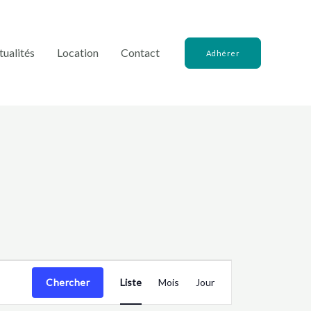
tualités
Location
Contact
Adhérer
Navigation
Chercher
Liste
Mois
Jour
de