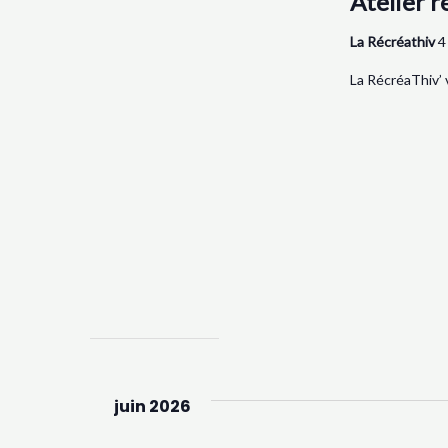
Atelier r
La Récréathiv
4
La RécréaThiv’ 
juin 2026