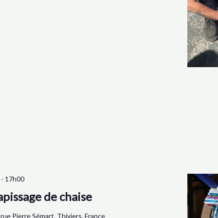
-
17h00
apissage de chaise
 rue Pierre Sémart, Thiviers, France