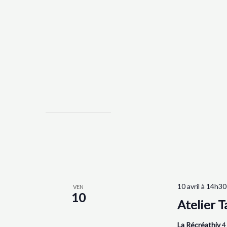
10 avril à 14h30
VEN
10
Atelier T
La Récréathiv
4