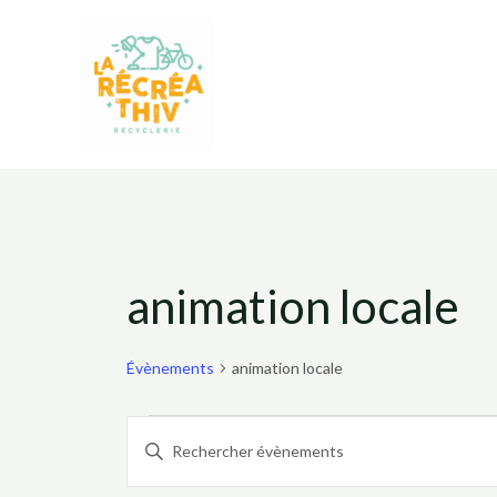
Aller
au
contenu
Évènements
animation locale
Évènements
animation locale
Recherche
Saisir
mot-