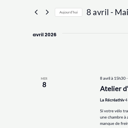
et
clé.
Rechercher
8 avril
 - 
Mai
Aujourd’hui
Évènements
navigation
Sélectionnez
par
une
mot-
avril 2026
date.
clé.
de
vues
Évènements
8 avril à 15h30
MER
8
Atelier d
La Récréathiv
4
Si votre vélo t
une chambre à ai
manque de freins