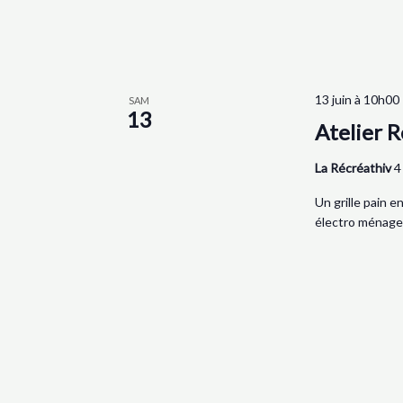
13 juin à 10h00
SAM
13
Atelier R
La Récréathiv
4
Un grille pain 
électro ménager