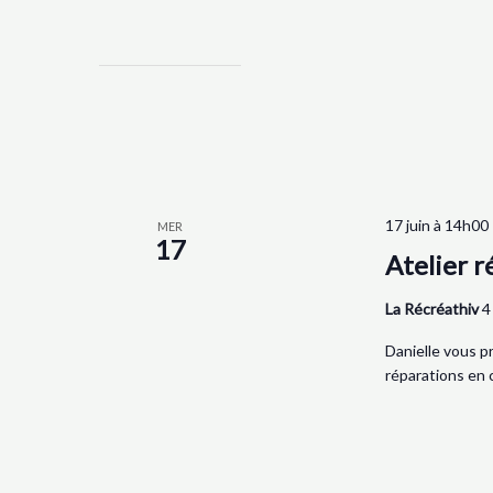
17 juin à 14h00
MER
17
Atelier r
La Récréathiv
4
Danielle vous p
réparations en 