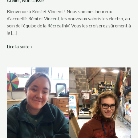
Atelier
,
Non classé
Bienvenue à Rémi et Vincent ! Nous sommes heureux
d’accueillir Rémi et Vincent, les nouveaux valoristes électro, au
sein de l’équipe de la Récréathiv’. Vous les croiserez sûrement à
la […]
Lire la suite »
L’équipe
s’agrandit
de
nouveau