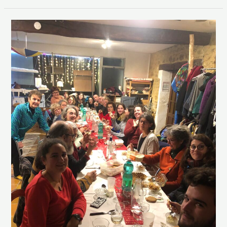
Raclette
des
bénévoles