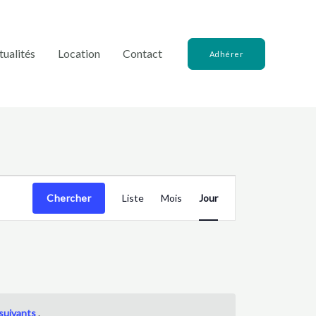
tualités
Location
Contact
Adhérer
Navigation
Chercher
Liste
Mois
Jour
de
vues
Évènement
suivants
.