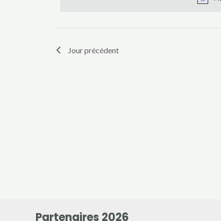
24
clé.
de
vues
février
Jour précédent
Évènements
2025
Partenaires 2026