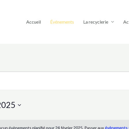
Accueil
Événements
La recyclerie
Ac
ents
 2025
cun évènements planifié pour 24 février 2025. Passer aux
évènements 