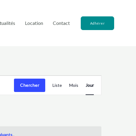
tualités
Location
Contact
Adhérer
Navigation
Chercher
Liste
Mois
Jour
de
vues
Évènement
uivants
.