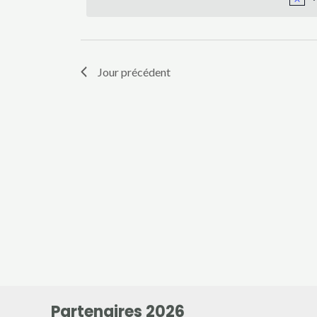
7
clé.
de
vues
mars
Jour précédent
Évènements
2025
Partenaires 2026