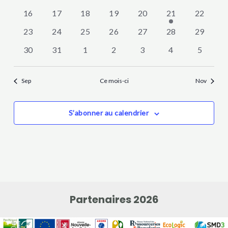
évènements
évènements
évènements
évènements
évènements
évènements
évèneme
0
0
0
0
0
1
0
16
17
18
19
20
21
22
évènements
évènements
évènements
évènements
évènements
évènement
évèneme
0
0
0
0
0
0
0
23
24
25
26
27
28
29
évènements
évènements
évènements
évènements
évènements
évènements
évèneme
0
0
0
0
0
0
0
30
31
1
2
3
4
5
évènements
évènements
évènements
évènements
évènements
évènements
évèneme
Sep
Ce mois-ci
Nov
S’abonner au calendrier
Partenaires 2026