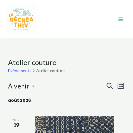
Aller
Main
au
Men
contenu
Évènements
Atelier couture
Évènements
Atelier couture
Recher
Nav
À venir
Recherche
Liste
et
de
Sélectionnez
août 2026
navigat
vue
une
date.
Évè
de
vues
MER
19
Évènem