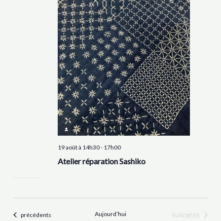
19 août à 14h30
-
17h00
Atelier réparation Sashiko
Aujourd’hui
Évènements
Évènements
suivants
précédents