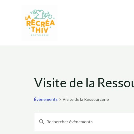
Aller
au
contenu
Évènements
Visite de la Resso
for
Évènements
Visite de la Ressourcerie
Recherche
1
Saisir
mot-