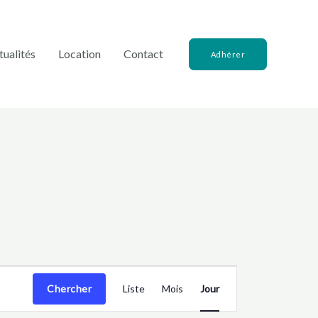
tualités
Location
Contact
Adhérer
Navigation
Chercher
Liste
Mois
Jour
de