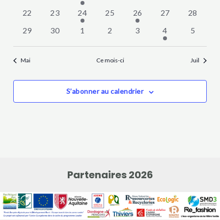
évènements
évènements
évènement
évènements
évènements
évènements
évèneme
0
0
1
0
1
0
0
22
23
24
25
26
27
28
évènements
évènements
évènement
évènements
évènement
évènements
évèneme
0
0
0
0
0
2
0
29
30
1
2
3
4
5
évènements
évènements
évènements
évènements
évènements
évènements
évèneme
Mai
Ce mois-ci
Juil
S’abonner au calendrier
Partenaires 2026