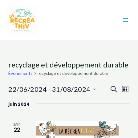
Aller
Main
au
Men
contenu
Évènements
recyclage et développement durable
Évènements
recyclage et développement durable
Recher
Nav
22/06/2024
 - 
31/08/2024
Recherche
Liste
et
de
Sélectionnez
juin 2024
navigat
vue
une
date.
Évè
de
vues
SAM
22
Évènem