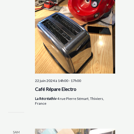
22 juin 2024 à 14h00
-
17h00
Café Répare Electro
La Récréathiv
4 rue Pierre Sémart, Thiviers,
France
SAM