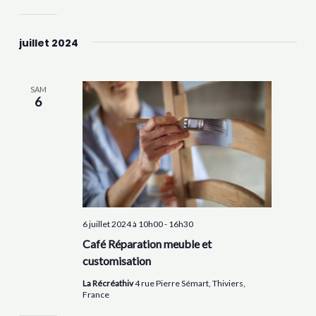
juillet 2024
SAM
6
6 juillet 2024 à 10h00
-
16h30
Café Réparation meuble et
customisation
La Récréathiv
4 rue Pierre Sémart, Thiviers,
France