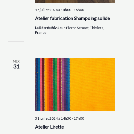
17 juillet 2024 à 14h00
-
16h00
Atelier fabrication Shampoing solide
La Récréathiv
4 rue Pierre Sémart, Thiviers,
France
MER
31
31 juillet 2024 à 14h30
-
17h00
Atelier Lirette