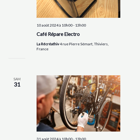
10 août 2024 à 10h00
-
13h00
Café Répare Electro
La Récréathiv
4 rue Pierre Sémart, Thiviers,
France
SAM
31
31 août 2024 à 10h00
-
13h00