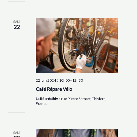
SAM
22
22 juin 2024 à 10h00
-
12h30
Café Répare Vélo
La Récréathiv
4 rue Pierre Sémart, Thiviers,
France
SAM