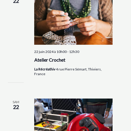
22
22 juin 2024 à 10h00
-
12h30
Atelier Crochet
La Récréathiv
4 rue Pierre Sémart, Thiviers,
France
SAM
22