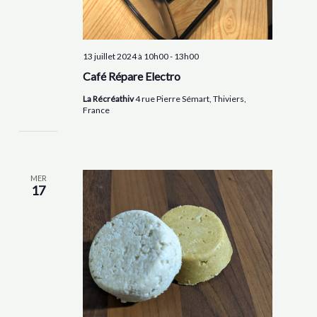
13 juillet 2024 à 10h00
-
13h00
Café Répare Electro
La Récréathiv
4 rue Pierre Sémart, Thiviers,
France
MER
17