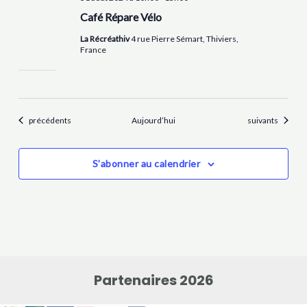
Café Répare Vélo
La Récréathiv
4 rue Pierre Sémart, Thiviers,
France
Évènements
Évènements
précédents
Aujourd’hui
suivants
S’abonner au calendrier
Partenaires 2026