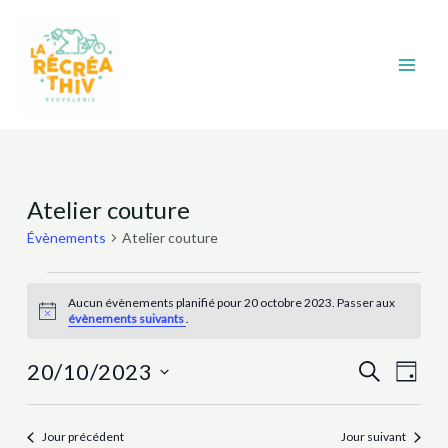
Aller
Main
au
Men
contenu
Évènements
Atelier couture
for
Évènements
Atelier couture
20
octobre
Aucun évènements planifié pour 20 octobre 2023. Passer aux
2023
Notice
évènements suivants
.
Recher
Nav
20/10/2023
Recherche
Jour
et
de
Sélectionnez
navigat
vue
une
Jour précédent
Jour suivant
date.