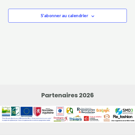
Évè
de
vues
S’abonner au calendrier
Évènem
Partenaires 2026