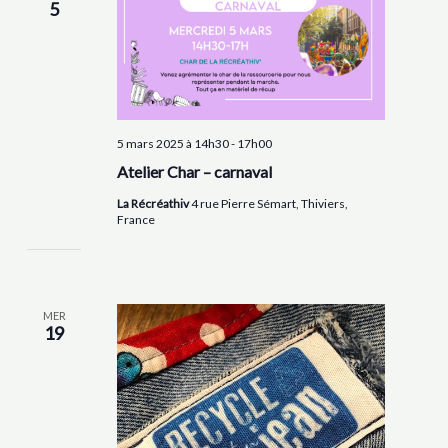
5
5 mars 2025 à 14h30
-
17h00
Atelier Char – carnaval
La Récréathiv
4 rue Pierre Sémart, Thiviers,
France
MER
19