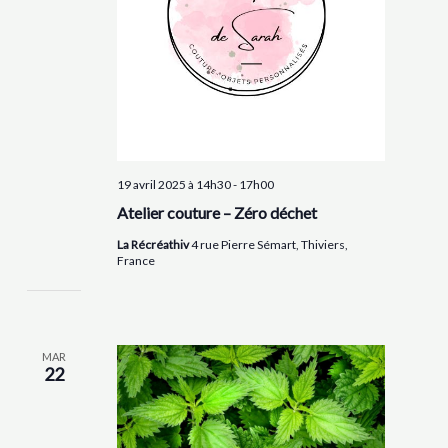
19 avril 2025 à 14h30
-
17h00
Atelier couture – Zéro déchet
La Récréathiv
4 rue Pierre Sémart, Thiviers,
France
MAR
22