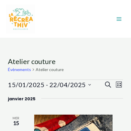
Aller
Main
au
Men
contenu
Évènements
Atelier couture
Évènements
Atelier couture
Recher
Nav
15/01/2025
 - 
22/04/2025
Recherche
Liste
et
de
Sélectionnez
janvier 2025
navigat
vue
une
date.
Évè
de
vues
MER
15
Évènem