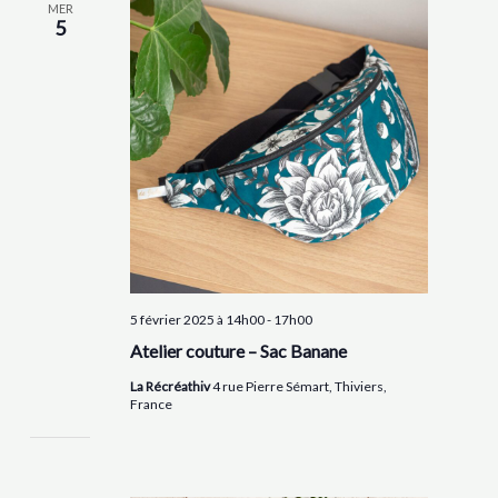
MER
5
5 février 2025 à 14h00
-
17h00
Atelier couture – Sac Banane
La Récréathiv
4 rue Pierre Sémart, Thiviers,
France