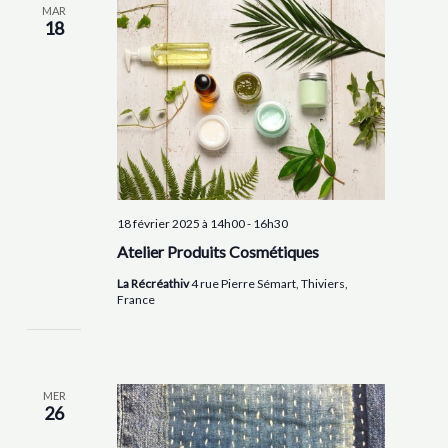
MAR
18
18 février 2025 à 14h00
-
16h30
Atelier Produits Cosmétiques
La Récréathiv
4 rue Pierre Sémart, Thiviers,
France
MER
26