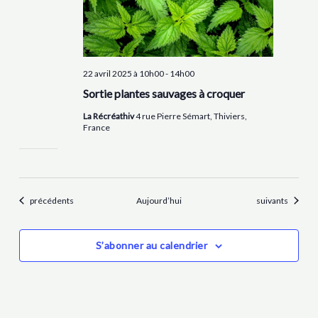
22 avril 2025 à 10h00
-
14h00
Sortie plantes sauvages à croquer
La Récréathiv
4 rue Pierre Sémart, Thiviers,
France
Évènements
Évènements
précédents
Aujourd’hui
suivants
S’abonner au calendrier