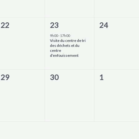
0
1
0
22
23
24
évènement,
évènement,
évènement,
9h00
-
17h00
Visite du centre de tri
des déchets et du
centre
d’enfouissement
0
0
0
29
30
1
évènement,
évènement,
évènement,