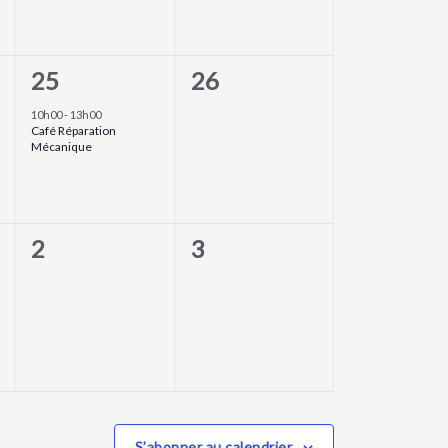
1
0
25
26
évènement,
évènement,
10h00
-
13h00
Café Réparation
Mécanique
0
0
2
3
évènement,
évènement,
S’abonner au calendrier