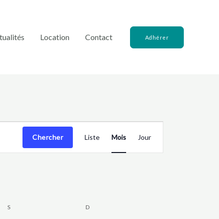
tualités
Location
Contact
Adhérer
SAMEDI
DIMANCHE
Navigation
Chercher
Liste
Mois
Jour
de
vues
Évènement
S
D