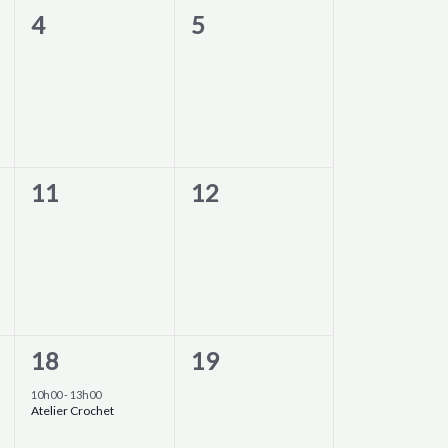
0
0
4
5
évènement,
évènement,
0
0
11
12
évènement,
évènement,
1
0
18
19
évènement,
évènement,
10h00
-
13h00
Atelier Crochet