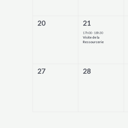
0
1
20
21
évènement,
évènement,
17h00
-
18h30
Visite de la
Ressourcerie
0
0
27
28
évènement,
évènement,