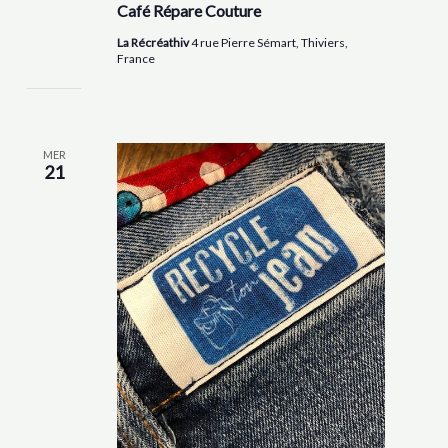
Café Répare Couture
La Récréathiv
4 rue Pierre Sémart, Thiviers,
France
MER
21