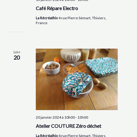
Café Répare Electro
La Récréathiv
4 rue Pierre Sémart, Thiviers,
France
SAM
20
20 janvier 2024 à 10h00
-
13h00
Atelier COUTURE Zéro déchet
La Récréathiv
4 rue Pierre Sémart, Thiviers,