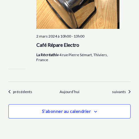
2 mars 2024 à 10h00
-
13h00
Café Répare Electro
La Récréathiv
4 rue Pierre Sémart, Thiviers,
France
Évènements
Évènements
précédents
Aujourd’hui
suivants
S’abonner au calendrier