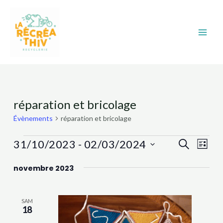
Aller
Main
au
Men
contenu
Évènements
réparation et bricolage
Évènements
réparation et bricolage
Recher
Nav
31/10/2023
 - 
02/03/2024
Recherche
Liste
et
de
Sélectionnez
novembre 2023
navigat
vue
une
date.
Évè
de
vues
SAM
18
Évènem