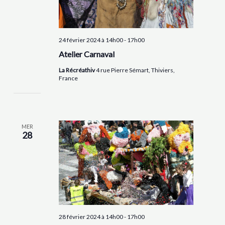
24 février 2024 à 14h00
-
17h00
Atelier Carnaval
La Récréathiv
4 rue Pierre Sémart, Thiviers,
France
MER
28
28 février 2024 à 14h00
-
17h00