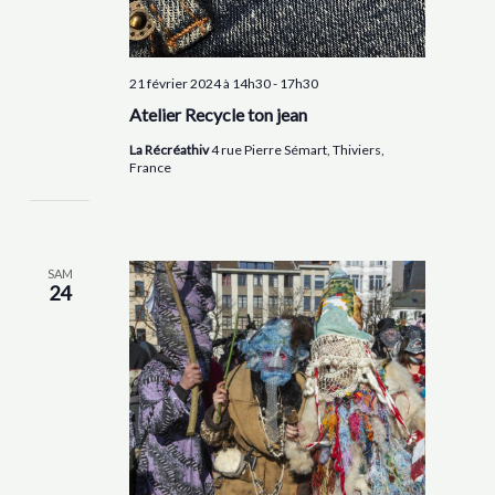
21 février 2024 à 14h30
-
17h30
Atelier Recycle ton jean
La Récréathiv
4 rue Pierre Sémart, Thiviers,
France
SAM
24